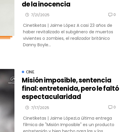
de la inocencia
0
7/21/2025
Cinetiketas | Jaime López A casi 23 años de
haber revitalizado el subgénero de muertos
vivientes o zombies, el realizador británico
Danny Boyle...
CINE
Misión imposible, sentencia
final: entretenida, pero le faltó
espectacularidad
0
7/17/2025
Cinetiketas | Jaime LópezLa última entrega
fílmica de "Misión Imposible" es un producto
entretenido y bien hecho para las y los