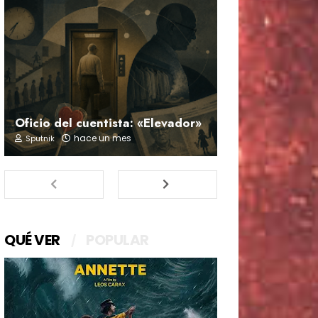
Oficio del cuentista: «Elevador»
hace un mes
Sputnik
QUÉ VER
POPULAR