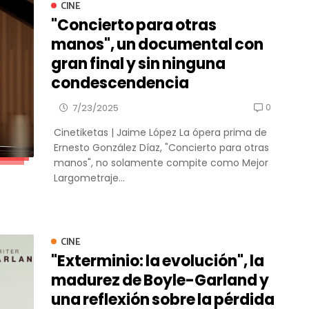
CINE
"Concierto para otras
manos", un documental con
gran final y sin ninguna
condescendencia
0
7/23/2025
Cinetiketas | Jaime López La ópera prima de
Ernesto González Díaz, "Concierto para otras
manos", no solamente compite como Mejor
Largometraje...
CINE
"Exterminio: la evolución", la
madurez de Boyle-Garland y
una reflexión sobre la pérdida