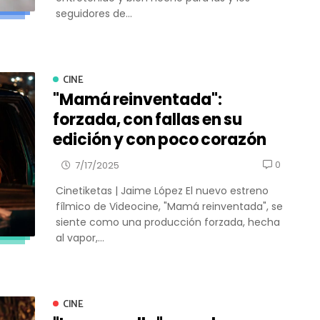
seguidores de...
CINE
"Mamá reinventada":
forzada, con fallas en su
edición y con poco corazón
0
7/17/2025
Cinetiketas | Jaime López El nuevo estreno
fílmico de Videocine, "Mamá reinventada", se
siente como una producción forzada, hecha
al vapor,...
CINE