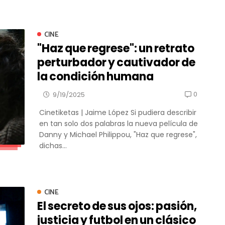
CINE
"Haz que regrese": un retrato
perturbador y cautivador de
la condición humana
0
9/19/2025
Cinetiketas | Jaime López Si pudiera describir
en tan solo dos palabras la nueva película de
Danny y Michael Philippou, "Haz que regrese",
dichas...
CINE
El secreto de sus ojos: pasión,
justicia y futbol en un clásico