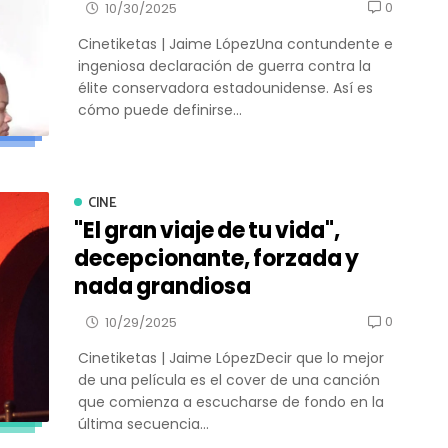
0
10/30/2025
Cinetiketas | Jaime LópezUna contundente e
ingeniosa declaración de guerra contra la
élite conservadora estadounidense. Así es
cómo puede definirse...
CINE
"El gran viaje de tu vida",
decepcionante, forzada y
nada grandiosa
0
10/29/2025
Cinetiketas | Jaime LópezDecir que lo mejor
de una película es el cover de una canción
que comienza a escucharse de fondo en la
última secuencia...