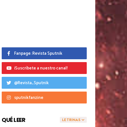
Fanpage: Revista Sputnik
¡Suscríbete a nuestro canal!
@Revista_Sputnik
sputnikfanzine
QUÉ LEER
LETRINAS