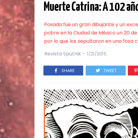
Muerte Catrina: A 102 año
Posada fue un gran dibujante y un exce
pobre en la Ciudad de México un 20 de 
por lo que los sepultaron en una fosa 
Revista Sputnik -
1/21/2015
SHARE
TWEET