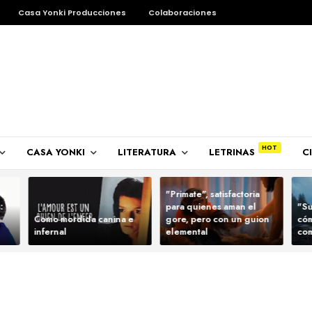
Casa Yonki Producciones
Colaboraciones
CASA YONKI
LITERATURA
LETRINAS
C
ra
"Primate", satisfactoria
:
para quienes aman el
"Su
Como mordida canina e
gore, pero con un guion
cóm
infernal
elemental
com