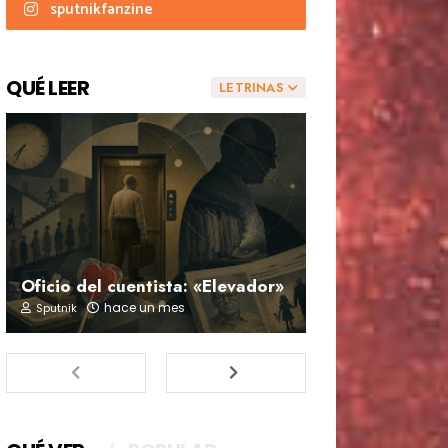
sputnikfanzine
QUÉ LEER
LETRINAS
Oficio del cuentista: «Elevador»
hace un mes
Sputnik