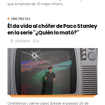
que la historia de “El mejor infarto...
CINETIKETAS
Él da vida al chófer de Paco Stanley
en la serie "¿Quién lo mató?"
0
7/10/2024
Cinetiketas | Jaime López |Desde el pasado 24 de