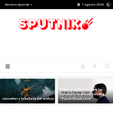
Revista Sputnik
7 Agosto 2026
Febrero también es para los
corazones ansiosos: volver a
«Annette» y la belleza del artificio
"Punch-Drunk Love"