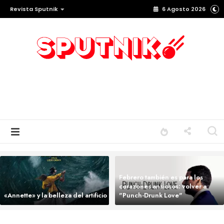
Revista Sputnik
6 Agosto 2026
Febrero también es para los
corazones ansiosos: volver a
«Annette» y la belleza del artificio
"Punch-Drunk Love"