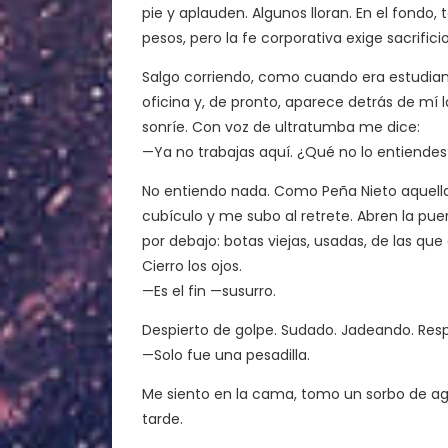
pie y aplauden. Algunos lloran. En el fond
pesos, pero la fe corporativa exige sacrificio
Salgo corriendo, como cuando era estudian
oficina y, de pronto, aparece detrás de m
sonríe. Con voz de ultratumba me dice:
—Ya no trabajas aquí. ¿Qué no lo entiendes?
No entiendo nada. Como Peña Nieto aquella 
cubículo y me subo al retrete. Abren la pue
por debajo: botas viejas, usadas, de las q
Cierro los ojos.
—Es el fin —susurro.
Despierto de golpe. Sudado. Jadeando. Resp
—Solo fue una pesadilla.
Me siento en la cama, tomo un sorbo de agua
tarde.