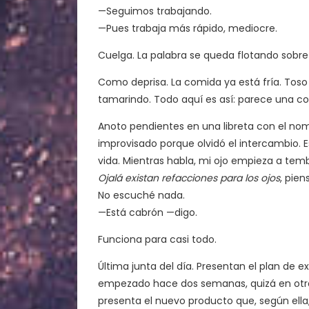
—Seguimos trabajando.
—Pues trabaja más rápido, mediocre.
Cuelga. La palabra se queda flotando sobre
Como deprisa. La comida ya está fría. Tos
tamarindo. Todo aquí es así: parece una cos
Anoto pendientes en una libreta con el nom
improvisado porque olvidó el intercambio. 
vida. Mientras habla, mi ojo empieza a temb
Ojalá existan refacciones para los ojos
, pien
No escuché nada.
—Está cabrón —digo.
Funciona para casi todo.
Última junta del día. Presentan el plan de
empezado hace dos semanas, quizá en otra vi
presenta el nuevo producto que, según ella,