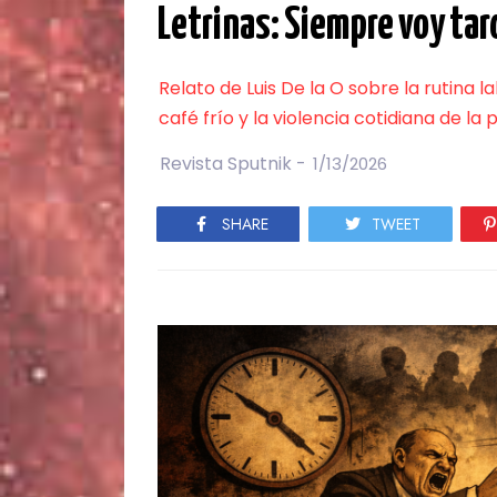
Letrinas: Siempre voy tar
Relato de Luis De la O sobre la rutina la
café frío y la violencia cotidiana de la 
Revista Sputnik -
1/13/2026
SHARE
TWEET