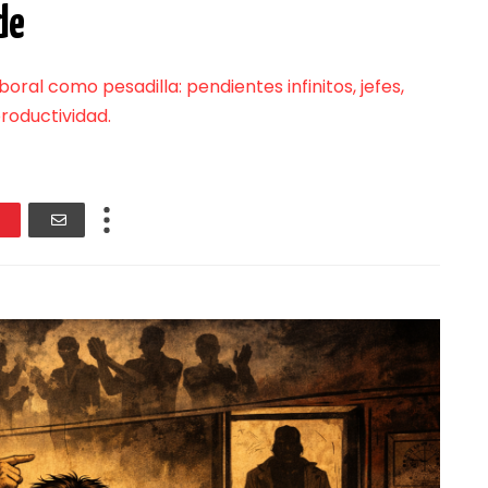
de
boral como pesadilla: pendientes infinitos, jefes,
productividad.