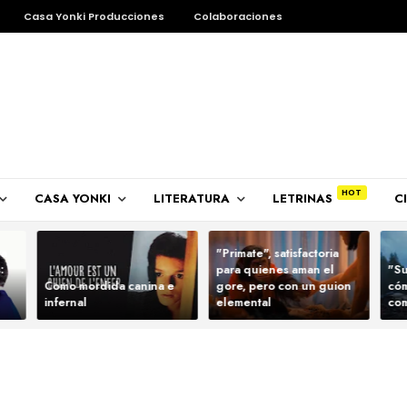
Casa Yonki Producciones
Colaboraciones
CASA YONKI
LITERATURA
LETRINAS
C
ra
"Primate", satisfactoria
:
para quienes aman el
"Su
Como mordida canina e
gore, pero con un guion
cóm
infernal
elemental
com