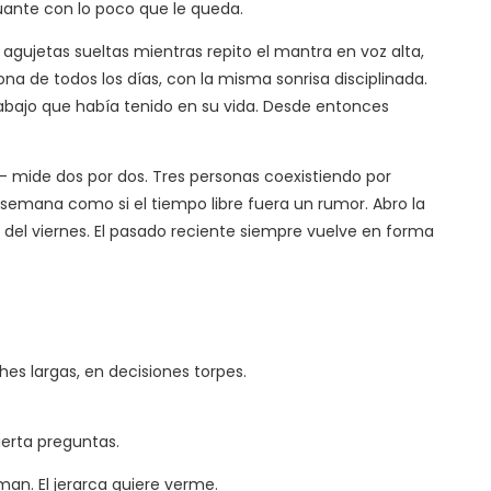
guante con lo poco que le queda.
 agujetas sueltas mientras repito el mantra en voz alta,
a de todos los días, con la misma sonrisa disciplinada.
rabajo que había tenido en su vida. Desde entonces
í— mide dos por dos. Tres personas coexistiendo por
e semana como si el tiempo libre fuera un rumor. Abro la
del viernes. El pasado reciente siempre vuelve en forma
es largas, en decisiones torpes.
ierta preguntas.
an. El jerarca quiere verme.