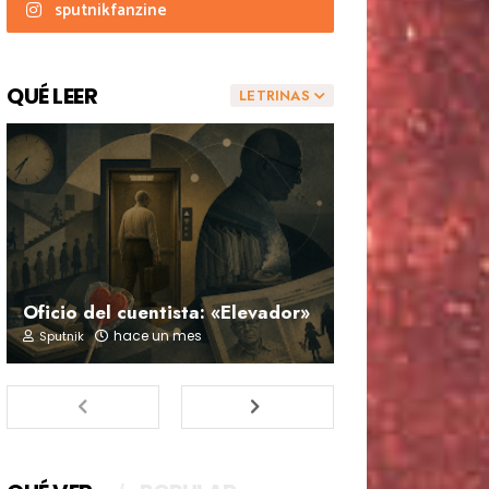
sputnikfanzine
QUÉ LEER
LETRINAS
Oficio del cuentista: «Elevador»
hace un mes
Sputnik