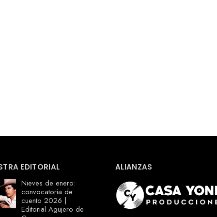
STRA EDITORIAL
ALIANZAS
Nieves de enero:
convocatoria de
cuento 2026 |
Editorial Agujero de