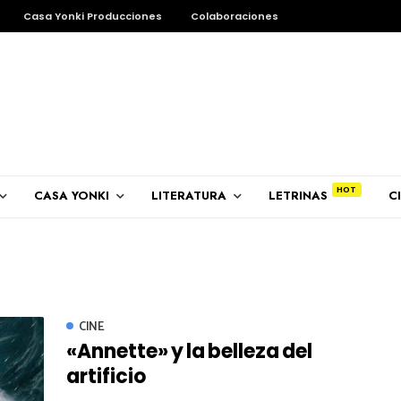
Casa Yonki Producciones
Colaboraciones
CASA YONKI
LITERATURA
LETRINAS
C
CINE
«Annette» y la belleza del
artificio