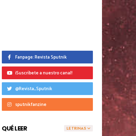
Fanpage: Revista Sputnik
¡Suscríbete a nuestro canal!
@Revista_Sputnik
sputnikfanzine
QUÉ LEER
LETRINAS