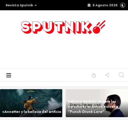
Revista Sputnik
6 Agosto 2026
Febrero también es para los
corazones ansiosos: volver a
«Annette» y la belleza del artificio
"Punch-Drunk Love"