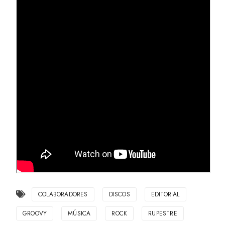
COLABORADORES
DISCOS
EDITORIAL
GROOVY
MÚSICA
ROCK
RUPESTRE