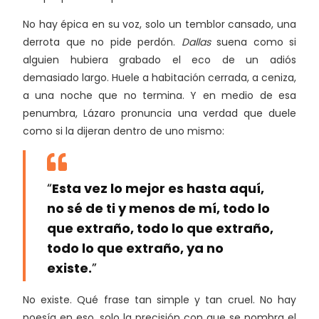
No hay épica en su voz, solo un temblor cansado, una
derrota que no pide perdón.
Dallas
suena como si
alguien hubiera grabado el eco de un adiós
demasiado largo. Huele a habitación cerrada, a ceniza,
a una noche que no termina. Y en medio de esa
penumbra, Lázaro pronuncia una verdad que duele
como si la dijeran dentro de uno mismo:
“
Esta vez lo mejor es hasta aquí,
no sé de ti y menos de mí, todo lo
que extraño, todo lo que extraño,
todo lo que extraño, ya no
existe.
”
No existe. Qué frase tan simple y tan cruel. No hay
poesía en eso, solo la precisión con que se nombra el