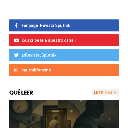
Fanpage: Revista Sputnik
¡Suscríbete a nuestro canal!
@Revista_Sputnik
sputnikfanzine
QUÉ LEER
LETRINAS